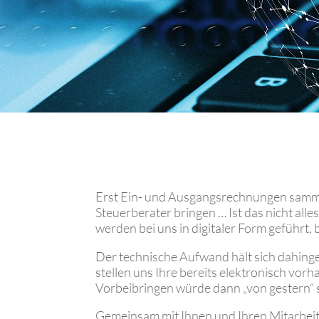
Erst Ein- und Ausgangsrechnungen samme
Steuerberater bringen … Ist das nicht al
werden bei uns in digitaler Form geführt, 
Der technische Aufwand hält sich dahinge
stellen uns Ihre bereits elektronisch v
Vorbeibringen würde dann „von gestern“ 
Gemeinsam mit Ihnen und Ihren Mitarbei