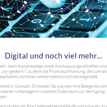
Digital und noch viel mehr...
ln, dann Kassenbelege sowie Kontoauszüge abheften und 
les „von gestern“? Ja, denn die Finanzbuchführung, die Loh
bearbeitet und Ihnen wieder elektronisch bereitgestellt.
hend in Grenzen. Entweder Sie scannen ihre Belege bei sich
orhandenen Unterlagen in unserem Datenraum zur Verfügung
sein.
tern prüfen wir Ihre Unternehmensabläufe und schauen, in